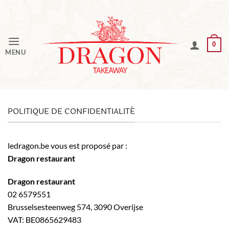
Passer
au
contenu
0
MENU
POLITIQUE DE CONFIDENTIALITÉ
ledragon.be vous est proposé par :
Dragon restaurant
Dragon restaurant
02 6579551
Brusselsesteenweg 574, 3090 Overijse
VAT: BE0865629483