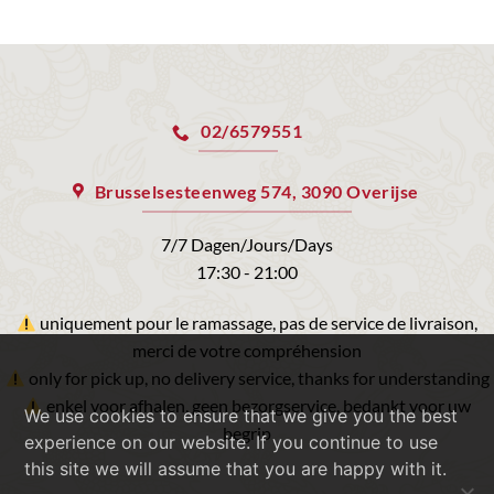
02/6579551
Brusselsesteenweg 574, 3090 Overijse
7/7 Dagen/Jours/Days
17:30 - 21:00
uniquement pour le ramassage, pas de service de livraison,
merci de votre compréhension
only for pick up, no delivery service, thanks for understanding
enkel voor afhalen, geen bezorgservice, bedankt voor uw
We use cookies to ensure that we give you the best
begrip
experience on our website. If you continue to use
this site we will assume that you are happy with it.