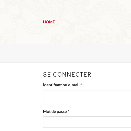
Passer
au
contenu
HOME
SE CONNECTER
Obligatoire
Identifiant ou e-mail
*
Obligatoire
Mot de passe
*