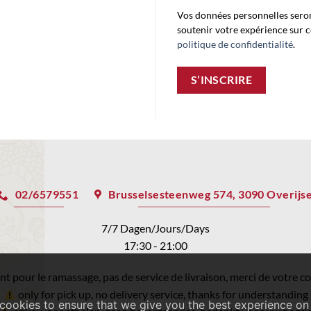
Vos données personnelles seron
soutenir votre expérience sur ce
politique de confidentialité
.
S’INSCRIRE
02/6579551
Brusselsesteenweg 574, 3090 Overijs
7/7 Dagen/Jours/Days
17:30 - 21:00
 pour le ramassage, pas de service de livraison, merci de votre 
only for pick up, no delivery service, thanks for understanding
cookies to ensure that we give you the best experience on