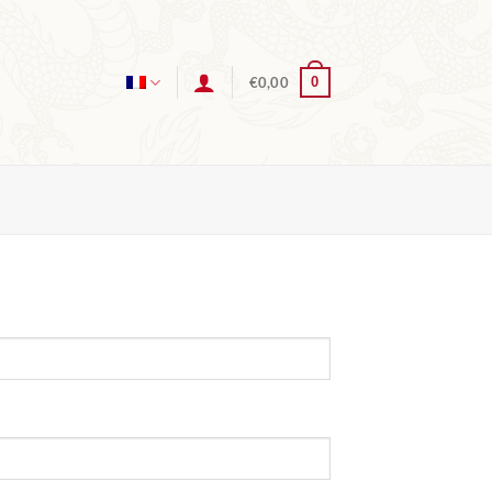
0
€
0,00