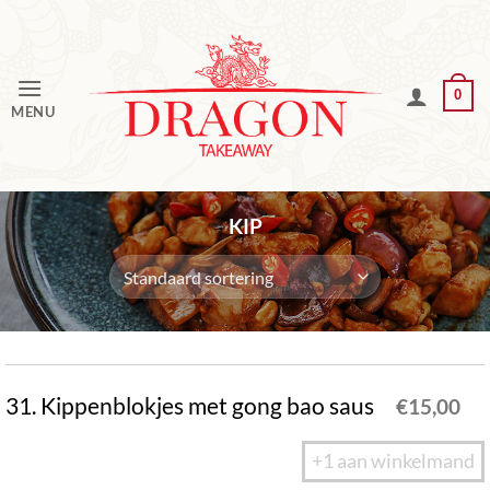
Ga
naar
inhoud
0
MENU
KIP
31. Kippenblokjes met gong bao saus
€
15,00
+1 aan winkelmand